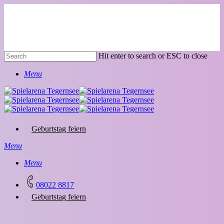
Skip
to
main
content
Hit enter to search or ESC to close
Close
Menu
Search
Geburtstag feiern
Menu
Menu
08022 8817
G
e
b
u
r
t
s
t
a
g
f
e
i
e
r
n