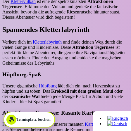
Der
Klettervulkan
ist eine der spektakulärsten
Attraktionen
Tegernsee
. Erklimme den Vulkan und genieße die fantastische
Aussicht, bevor du die aufregende Riesenrutsche hinunter saust.
Dieses Abenteuer wird dich begeistern!
Spannendes Kletterlabyrinth
Verliere dich im
Kletterlabyrinth
und finde deinen Weg durch die
vielen Gänge und Hindernisse. Diese
Attraktion Tegernsee
ist
perfekt für kleine Abenteurer, die gerne ihre Navigationsfähigkeiten
testen möchten. Finde den Ausgang und entdecke die magischen
Geheimnisse des Labyrinths.
Hüpfburg-Spaß
Unsere gigantische
Hüpfburg
lädt dich ein, nach Herzenslust zu
hüpfen und zu toben. Das
Krokodil mit dem großen Maul
oder
der
ozeanische Wal
bieten jede Menge Platz für Action und viele
Kinder – hier ist Spaß garantiert!
Attraktionen Tegernsee: Rasante Kartbahn
🎾
Tennisplatz buchen
Fühle den Nervenkitzel auf unserer rasanten
Kartbahn
. Setze dich
ans Steuer und liefere dir spannende Rennen mit deinen Freunden