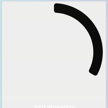
Jetzt absenden!