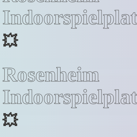
Indoorspielpla
💥
Rosenheim
Indoorspielpla
💥