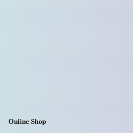
Online Shop