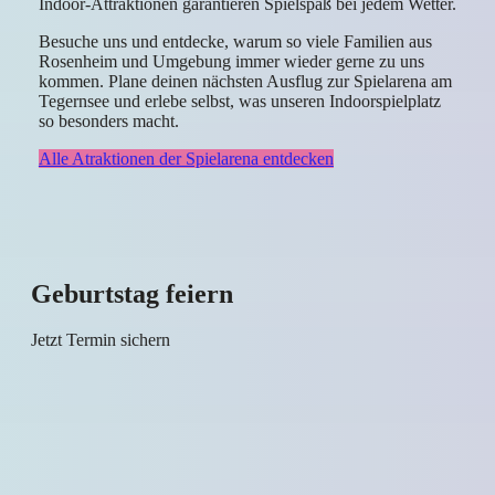
Indoor-Attraktionen garantieren Spielspaß bei jedem Wetter.
Besuche uns und entdecke, warum so viele Familien aus
Rosenheim und Umgebung immer wieder gerne zu uns
kommen. Plane deinen nächsten Ausflug zur Spielarena am
Tegernsee und erlebe selbst, was unseren Indoorspielplatz
so besonders macht.
Alle Atraktionen der Spielarena entdecken
Geburtstag feiern
Jetzt Termin sichern