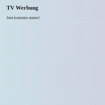
TV Werbung
Jetzt kostenlos starten!