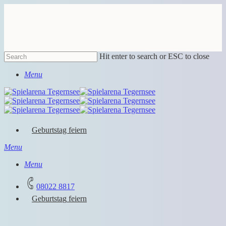
Skip
to
main
content
Hit enter to search or ESC to close
Close
Menu
Search
Geburtstag feiern
Menu
Menu
08022 8817
G
e
b
u
r
t
s
t
a
g
f
e
i
e
r
n