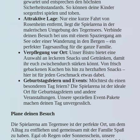
gewartet und entsprechen den höchsten
Sicherheitsstandards. So können deine Kinder
sorgenfrei spielen und toben.
Attraktive Lage
: Nur eine kurze Fahrt von
Rosenheim entfernt, liegt die Spielarena in der
malerischen Umgebung des Tegernsees. Verbinde
deinen Besuch bei uns mit einem Spaziergang am
See oder einer Wanderung in den Bergen – ein
perfekter Tagesausflug für die ganze Familie.
Verpflegung vor Ort
: Unser Bistro bietet eine
Auswahl an leckeren Snacks und Getränken, damit
ihr euch zwischendurch stärken könnt. Von frisch
gebackenen Kuchen bis hin zu herzhaften Snacks –
hier ist für jeden Geschmack etwas dabei.
Geburtstagsfeiern und Events
: Möchtest du einen
besonderen Tag feiern? Die Spielarena ist der ideale
Ort für Geburtstagsfeiern und andere
Veranstaltungen. Unsere speziellen Event-Pakete
machen deinen Tag unvergesslich.
Plane deinen Besuch
Die Spielarena am Tegernsee ist der perfekte Ort, um dem
Alltag zu entfliehen und gemeinsam mit der Familie Spaß
zu haben. Egal ob Regen oder Sonnenschein, unsere