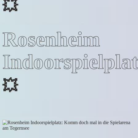
💥
Rosenheim
Indoorspielpla
💥