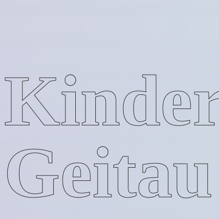
Kinder
Geitau