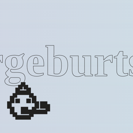
geburt
🥳