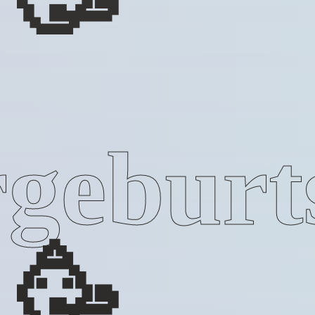
geburt
🥳