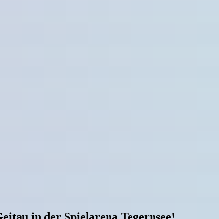
eitau in der Spielarena Tegernsee!