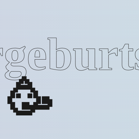
geburt
🥳