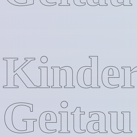
Kinder
Geitau