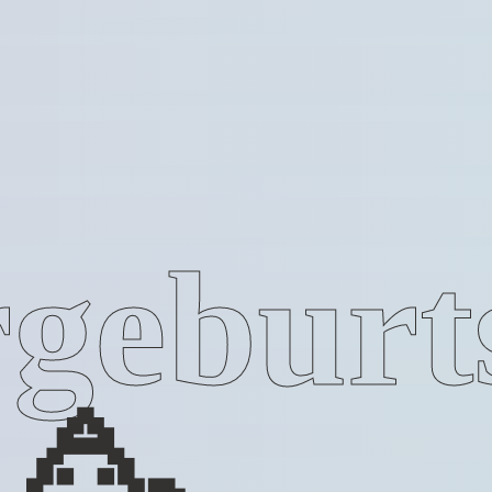
geburt
🥳