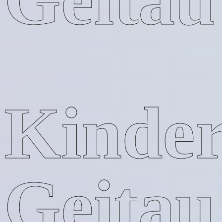
Kinder
Geitau