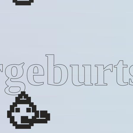
geburt
🥳