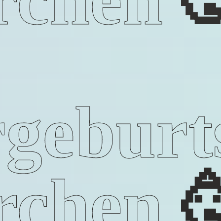
geburt
rchen
