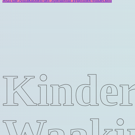
Jetzt die Attraktionen der Spielarena Tegernsee entdecken
Kinder
Waaki