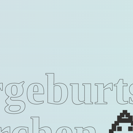
geburt
rchen
