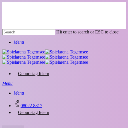
Skip
to
main
content
Hit enter to search or ESC to close
Close
Menu
Search
Geburtstag feiern
Menu
Menu
08022 8817
G
e
b
u
r
t
s
t
a
g
f
e
i
e
r
n