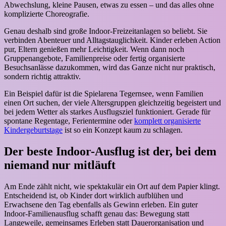
Abwechslung, kleine Pausen, etwas zu essen – und das alles ohne
komplizierte Choreografie.
Genau deshalb sind große Indoor-Freizeitanlagen so beliebt. Sie
verbinden Abenteuer und Alltagstauglichkeit. Kinder erleben Action
pur, Eltern genießen mehr Leichtigkeit. Wenn dann noch
Gruppenangebote, Familienpreise oder fertig organisierte
Besuchsanlässe dazukommen, wird das Ganze nicht nur praktisch,
sondern richtig attraktiv.
Ein Beispiel dafür ist die Spielarena Tegernsee, wenn Familien
einen Ort suchen, der viele Altersgruppen gleichzeitig begeistert und
bei jedem Wetter als starkes Ausflugsziel funktioniert. Gerade für
spontane Regentage, Ferientermine oder
komplett organisierte
Kindergeburtstage
ist so ein Konzept kaum zu schlagen.
Der beste Indoor-Ausflug ist der, bei dem
niemand nur mitläuft
Am Ende zählt nicht, wie spektakulär ein Ort auf dem Papier klingt.
Entscheidend ist, ob Kinder dort wirklich aufblühen und
Erwachsene den Tag ebenfalls als Gewinn erleben. Ein guter
Indoor-Familienausflug schafft genau das: Bewegung statt
Langeweile, gemeinsames Erleben statt Dauerorganisation und