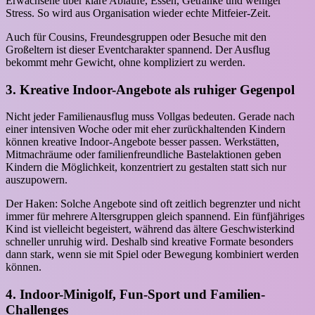
Erwachsene über klare Abläufe, Essen, Getränke und weniger
Stress. So wird aus Organisation wieder echte Mitfeier-Zeit.
Auch für Cousins, Freundesgruppen oder Besuche mit den
Großeltern ist dieser Eventcharakter spannend. Der Ausflug
bekommt mehr Gewicht, ohne kompliziert zu werden.
3. Kreative Indoor-Angebote als ruhiger Gegenpol
Nicht jeder Familienausflug muss Vollgas bedeuten. Gerade nach
einer intensiven Woche oder mit eher zurückhaltenden Kindern
können kreative Indoor-Angebote besser passen. Werkstätten,
Mitmachräume oder familienfreundliche Bastelaktionen geben
Kindern die Möglichkeit, konzentriert zu gestalten statt sich nur
auszupowern.
Der Haken: Solche Angebote sind oft zeitlich begrenzter und nicht
immer für mehrere Altersgruppen gleich spannend. Ein fünfjähriges
Kind ist vielleicht begeistert, während das ältere Geschwisterkind
schneller unruhig wird. Deshalb sind kreative Formate besonders
dann stark, wenn sie mit Spiel oder Bewegung kombiniert werden
können.
4. Indoor-Minigolf, Fun-Sport und Familien-
Challenges