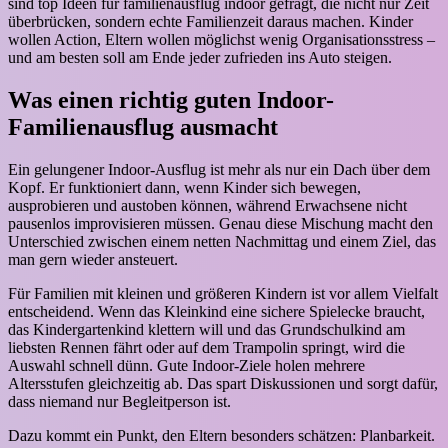
sind top Ideen für familienausflug indoor gefragt, die nicht nur Zeit
überbrücken, sondern echte Familienzeit daraus machen. Kinder
wollen Action, Eltern wollen möglichst wenig Organisationsstress –
und am besten soll am Ende jeder zufrieden ins Auto steigen.
Was einen richtig guten Indoor-
Familienausflug ausmacht
Ein gelungener Indoor-Ausflug ist mehr als nur ein Dach über dem
Kopf. Er funktioniert dann, wenn Kinder sich bewegen,
ausprobieren und austoben können, während Erwachsene nicht
pausenlos improvisieren müssen. Genau diese Mischung macht den
Unterschied zwischen einem netten Nachmittag und einem Ziel, das
man gern wieder ansteuert.
Für Familien mit kleinen und größeren Kindern ist vor allem Vielfalt
entscheidend. Wenn das Kleinkind eine sichere Spielecke braucht,
das Kindergartenkind klettern will und das Grundschulkind am
liebsten Rennen fährt oder auf dem Trampolin springt, wird die
Auswahl schnell dünn. Gute Indoor-Ziele holen mehrere
Altersstufen gleichzeitig ab. Das spart Diskussionen und sorgt dafür,
dass niemand nur Begleitperson ist.
Dazu kommt ein Punkt, den Eltern besonders schätzen: Planbarkeit.