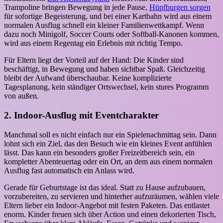
Trampoline bringen Bewegung in jede Pause,
Hüpfburgen sorgen
für sofortige Begeisterung, und bei einer Kartbahn wird aus einem
normalen Ausflug schnell ein kleiner Familienwettkampf. Wenn
dazu noch Minigolf, Soccer Courts oder Softball-Kanonen kommen,
wird aus einem Regentag ein Erlebnis mit richtig Tempo.
Für Eltern liegt der Vorteil auf der Hand: Die Kinder sind
beschäftigt, in Bewegung und haben sichtbar Spaß. Gleichzeitig
bleibt der Aufwand überschaubar. Keine komplizierte
Tagesplanung, kein ständiger Ortswechsel, kein stures Programm
von außen.
2. Indoor-Ausflug mit Eventcharakter
Manchmal soll es nicht einfach nur ein Spielenachmittag sein. Dann
lohnt sich ein Ziel, das den Besuch wie ein kleines Event anfühlen
lässt. Das kann ein besonders großer Freizeitbereich sein, ein
kompletter Abenteuertag oder ein Ort, an dem aus einem normalen
Ausflug fast automatisch ein Anlass wird.
Gerade für Geburtstage ist das ideal. Statt zu Hause aufzubauen,
vorzubereiten, zu servieren und hinterher aufzuräumen, wählen viele
Eltern lieber ein Indoor-Angebot mit festen Paketen. Das entlastet
enorm. Kinder freuen sich über Action und einen dekorierten Tisch,