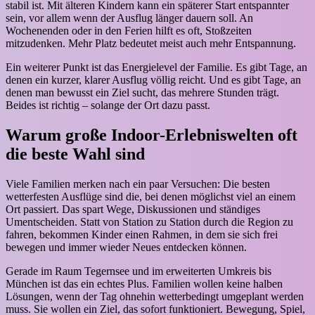
stabil ist. Mit älteren Kindern kann ein späterer Start entspannter
sein, vor allem wenn der Ausflug länger dauern soll. An
Wochenenden oder in den Ferien hilft es oft, Stoßzeiten
mitzudenken. Mehr Platz bedeutet meist auch mehr Entspannung.
Ein weiterer Punkt ist das Energielevel der Familie. Es gibt Tage, an
denen ein kurzer, klarer Ausflug völlig reicht. Und es gibt Tage, an
denen man bewusst ein Ziel sucht, das mehrere Stunden trägt.
Beides ist richtig – solange der Ort dazu passt.
Warum große Indoor-Erlebniswelten oft
die beste Wahl sind
Viele Familien merken nach ein paar Versuchen: Die besten
wetterfesten Ausflüge sind die, bei denen möglichst viel an einem
Ort passiert. Das spart Wege, Diskussionen und ständiges
Umentscheiden. Statt von Station zu Station durch die Region zu
fahren, bekommen Kinder einen Rahmen, in dem sie sich frei
bewegen und immer wieder Neues entdecken können.
Gerade im Raum Tegernsee und im erweiterten Umkreis bis
München ist das ein echtes Plus. Familien wollen keine halben
Lösungen, wenn der Tag ohnehin wetterbedingt umgeplant werden
muss. Sie wollen ein Ziel, das sofort funktioniert. Bewegung, Spiel,